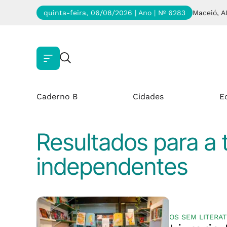
quinta-feira, 06/08/2026 | Ano
| Nº 6283
Maceió, A
Caderno B
Cidades
E
Resultados para a 
independentes
OS SEM LITERA