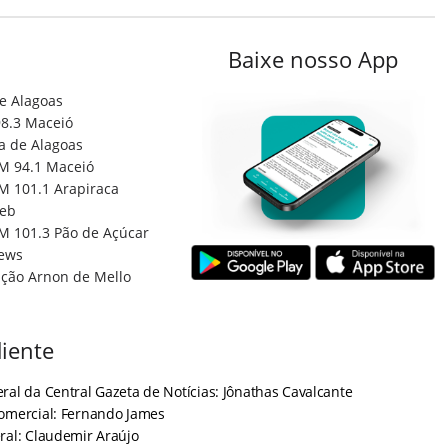
Baixe nosso App
e Alagoas
8.3 Maceió
a de Alagoas
M 94.1 Maceió
M 101.1 Arapiraca
eb
M 101.3 Pão de Açúcar
ews
ção Arnon de Mello
iente
ral da Central Gazeta de Notícias: Jônathas Cavalcante
Comercial: Fernando James
ral: Claudemir Araújo