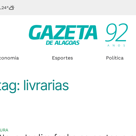
L
24°
conomia
Esportes
Política
tag:
livrarias
TURA