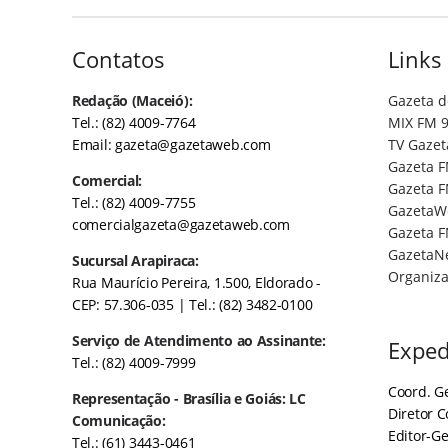
Contatos
Links
Redação (Maceió):
Gazeta d
Tel.: (82) 4009-7764
MIX FM 9
Email:
gazeta@gazetaweb.com
TV Gazet
Gazeta F
Comercial:
Gazeta F
Tel.: (82) 4009-7755
GazetaW
comercialgazeta@gazetaweb.com
Gazeta F
GazetaN
Sucursal Arapiraca:
Organiza
Rua Maurício Pereira, 1.500, Eldorado -
CEP: 57.306-035
| Tel.: (82) 3482-0100
Serviço de Atendimento ao Assinante:
Exped
Tel.: (82) 4009-7999
Coord. Ge
Representação - Brasília e Goiás: LC
Diretor 
Comunicação:
Editor-Ge
Tel.: (61) 3443-0461