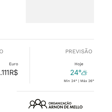
O
PREVISÃO
n
Euro
Hoje
111
R$
24°
Min 24° | Máx 26°