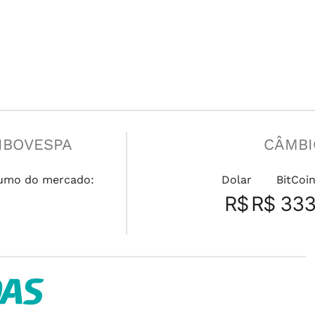
IBOVESPA
CÂMBI
umo do mercado:
Dolar
BitCoi
R$
R$ 333.